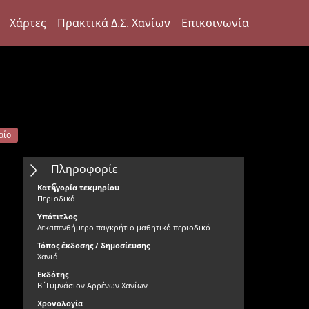
Χάρτες
Πρακτικά Δ.Σ. Χανίων
Επικοινωνία
αίο
Πληροφορίε
ς
Κατηγορία τεκμηρίου
Περιοδικά
Υπότιτλος
Δεκαπενθήμερο παγκρήτιο μαθητικό περιοδικό
Τόπος έκδοσης / δημοσίευσης
Χανιά
Εκδότης
Β΄Γυμνάσιον Αρρένων Χανίων
Χρονολογία