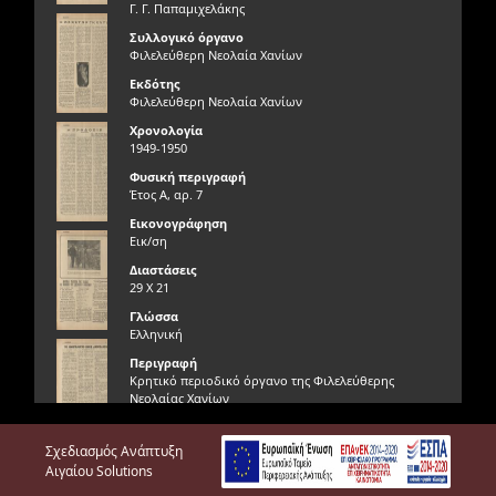
Γ. Γ. Παπαμιχελάκης
Συλλογικό όργανο
Φιλελεύθερη Νεολαία Χανίων
Εκδότης
Φιλελεύθερη Νεολαία Χανίων
Χρονολογία
1949-1950
Φυσική περιγραφή
Έτος Α, αρ. 7
Εικονογράφηση
Εικ/ση
Διαστάσεις
29 Χ 21
Γλώσσα
Ελληνική
Περιγραφή
Κρητικό περιοδικό όργανο της Φιλελεύθερης
Νεολαίας Χανίων
Γνησιότητα τεκμηρίου
Σχεδιασμός Ανάπτυξη
Γνήσιο
Αιγαίου Solutions
Φυσική κατάσταση τεκμηρίου