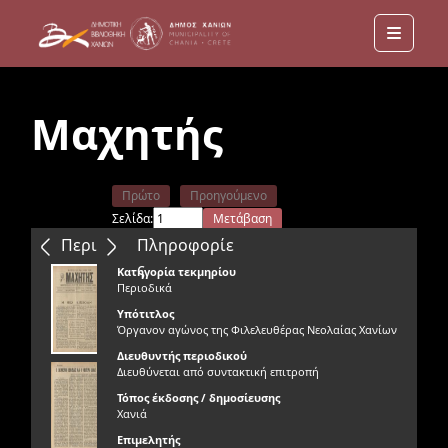
Menu
Μαχητής
Πρώτο
Προηγούμενο
Σελίδα:
Μετάβαση
Επόμενο
Τελευταίο
Περιεχόμενα
Πληροφορίε
ς
Κατηγορία τεκμηρίου
Περιοδικά
Υπότιτλος
Όργανον αγώνος της Φιλελευθέρας Νεολαίας Χανίων
Διευθυντής περιοδικού
Διευθύνεται από συντακτική επιτροπή
Τόπος έκδοσης / δημοσίευσης
Χανιά
Επιμελητής