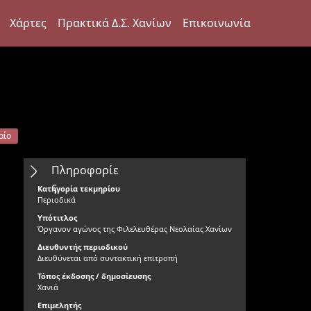
Χάρτες
Πρακτικά Δ.Σ. Χανίων
Επικοινωνία
αίο
Πληροφορίε
ς
Κατηγορία τεκμηρίου
Περιοδικά
Υπότιτλος
Όργανον αγώνος της Φιλελευθέρας Νεολαίας Χανίων
Διευθυντής περιοδικού
Διευθύνεται από συντακτική επιτροπή
Τόπος έκδοσης / δημοσίευσης
Χανιά
Επιμελητής