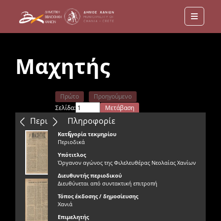
Menu
Μαχητής
Πρώτο
Προηγούμενο
Σελίδα:
Μετάβαση
Επόμενο
Τελευταίο
Περιεχόμενα
Πληροφορίε
ς
Κατηγορία τεκμηρίου
Περιοδικά
Υπότιτλος
Όργανον αγώνος της Φιλελευθέρας Νεολαίας Χανίων
Διευθυντής περιοδικού
Διευθύνεται από συντακτική επιτροπή
Τόπος έκδοσης / δημοσίευσης
Χανιά
Επιμελητής