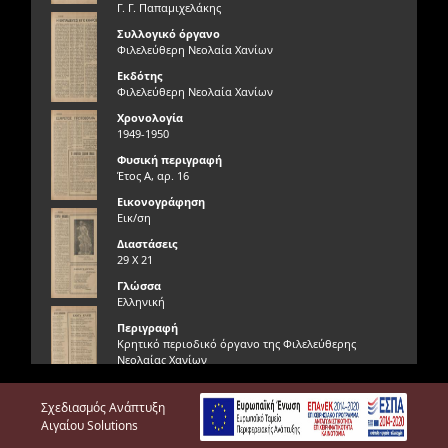
Γ. Γ. Παπαμιχελάκης
Συλλογικό όργανο
Φιλελεύθερη Νεολαία Χανίων
Εκδότης
Φιλελεύθερη Νεολαία Χανίων
Χρονολογία
1949-1950
Φυσική περιγραφή
Έτος Α, αρ. 16
Εικονογράφηση
Εικ/ση
Διαστάσεις
29 Χ 21
Γλώσσα
Ελληνική
Περιγραφή
Κρητικό περιοδικό όργανο της Φιλελεύθερης
Νεολαίας Χανίων
Γνησιότητα τεκμηρίου
Σχεδιασμός Ανάπτυξη
Γνήσιο
Αιγαίου Solutions
Φυσική κατάσταση τεκμηρίου