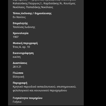
Καλαϊσάκης Γεώργιος Ι., Καρδατάκης Ν., Κουτίμος
Νικόλαος, Παπαδάκης Νικόλαος
Τόπος έκδοσης / δημοσίευσης
Εν Χανίοις
Επιμελητής
Τσολίνας Ιωάννης
Χρονολογία
1907
Φυσική περιγραφή
Έτος Α, αρ. 10
Εικονογράφηση
εικ/ση
Διαστάσεις
28 Χ 21
Γλώσσα
Ελληνική
Περιγραφή
Κρητικό περιοδικό εκπαιδευτικού, επιστημονικού,
φιλολογικού και κοινωνικού περιεχομένου
Γνησιότητα τεκμηρίου
Γνήσιο