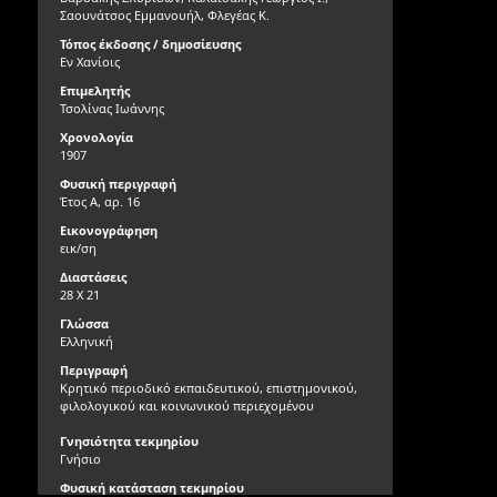
Σαουνάτσος Εμμανουήλ, Φλεγέας Κ.
Τόπος έκδοσης / δημοσίευσης
Εν Χανίοις
Επιμελητής
Τσολίνας Ιωάννης
Χρονολογία
1907
Φυσική περιγραφή
Έτος Α, αρ. 16
Εικονογράφηση
εικ/ση
Διαστάσεις
28 Χ 21
Γλώσσα
Ελληνική
Περιγραφή
Κρητικό περιοδικό εκπαιδευτικού, επιστημονικού,
φιλολογικού και κοινωνικού περιεχομένου
Γνησιότητα τεκμηρίου
Γνήσιο
Φυσική κατάσταση τεκμηρίου