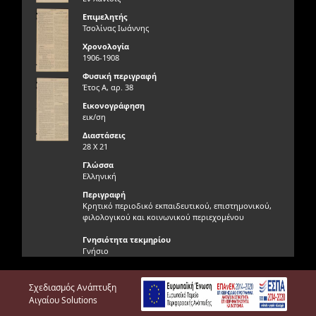
Επιμελητής
Τσολίνας Ιωάννης
Χρονολογία
1906-1908
Φυσική περιγραφή
Έτος Α, αρ. 38
Εικονογράφηση
εικ/ση
Διαστάσεις
28 Χ 21
Γλώσσα
Ελληνική
Περιγραφή
Κρητικό περιοδικό εκπαιδευτικού, επιστημονικού,
φιλολογικού και κοινωνικού περιεχομένου
Γνησιότητα τεκμηρίου
Γνήσιο
Φυσική κατάσταση τεκμηρίου
Κακή
Σχεδιασμός Ανάπτυξη
Προέλευση τεκμηρίου
Αιγαίου Solutions
Δωρεά Αντωνίου Μάλμου