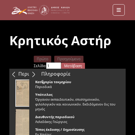
Menu
Κρητικός Αστήρ
Πρώτο
Προηγούμενο
Σελίδα:
Μετάβαση
Επόμενο
Τελευταίο
Περιεχόμενα
Πληροφορίε
ς
Κατηγορία τεκμηρίου
Περιοδικά
Υπότιτλος
Όργανον εκπαιδευτικόν, επιστημονικόν,
φιλολογικόν και κοινωνικόν. Εκδιδόμενον δις του
μηνός
Διευθυντής περιοδικού
Λελεδάκης Γεώργιος
Τόπος έκδοσης / δημοσίευσης
Εν Χανίοις