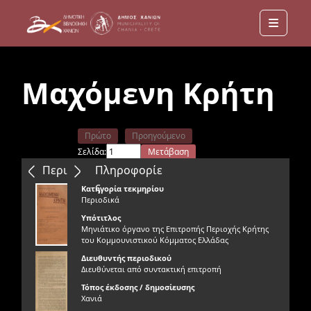
Menu
Μαχόμενη Κρήτη
Πρώτο
Προηγούμενο
Σελίδα:
Μετάβαση
Επόμενο
Τελευταίο
Περιεχόμενα
Πληροφορίε
ς
Κατηγορία τεκμηρίου
Περιοδικά
Υπότιτλος
Μηνιάτικο όργανο της Επιτροπής Περιοχής Κρήτης
του Κομμουνιστικού Κόμματος Ελλάδας
Διευθυντής περιοδικού
Διευθύνεται από συντακτική επιτροπή
Τόπος έκδοσης / δημοσίευσης
Χανιά