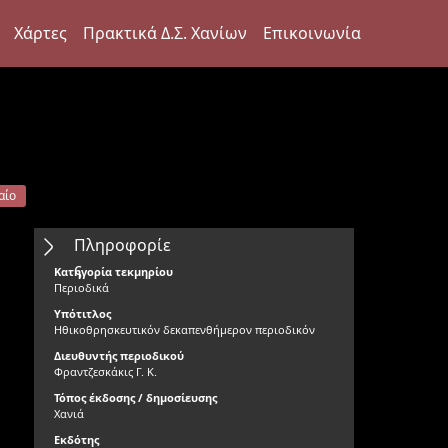
Χάρτες
Πρακτικά Δ.Σ. Χανίων
Επικοινωνία
αίο
Πληροφορίε
ς
Κατηγορία τεκμηρίου
Περιοδικά
Υπότιτλος
Ηθικοθρησκευτικόν δεκαπενθήμερον περιοδικόν
Διευθυντής περιοδικού
Φραντζεσκάκις Γ. Κ.
Τόπος έκδοσης / δημοσίευσης
Χανιά
Εκδότης