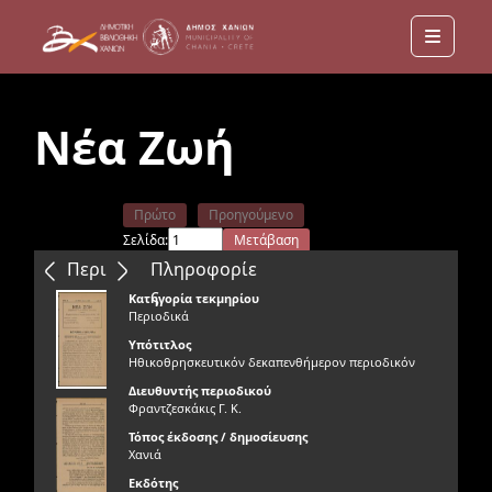
Menu
Νέα Ζωή
Πρώτο
Προηγούμενο
Σελίδα:
Μετάβαση
Επόμενο
Τελευταίο
Περιεχόμενα
Πληροφορίε
ς
Κατηγορία τεκμηρίου
Περιοδικά
Υπότιτλος
Ηθικοθρησκευτικόν δεκαπενθήμερον περιοδικόν
Διευθυντής περιοδικού
Φραντζεσκάκις Γ. Κ.
Τόπος έκδοσης / δημοσίευσης
Χανιά
Εκδότης