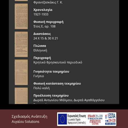
Φραντζεσκάκις Γ. Κ.
Χρονολογία
1927-1933
Φυσική περιγραφή
Έτος Ε, αρ. 108
Διαστάσεις
24 Χ 15 & 30 Χ 21
Γλώσσα
Ελληνική
Περιγραφή
Κρητικό θρησκευτικό περιοδικό
Γνησιότητα τεκμηρίου
Γνήσιο
Φυσική κατάσταση τεκμηρίου
Πολύ καλή
Προέλευση τεκμηρίου
Δωρεά Αντωνίου Μάλμου, Δωρεά Αγαθάγγελου
Ξηρουχάκη
Θέση τεκμηρίου / Άλμπουμ
Σχεδιασμός Ανάπτυξη
Κρητικά περιοδικά
Αιγαίου Solutions
Έτος