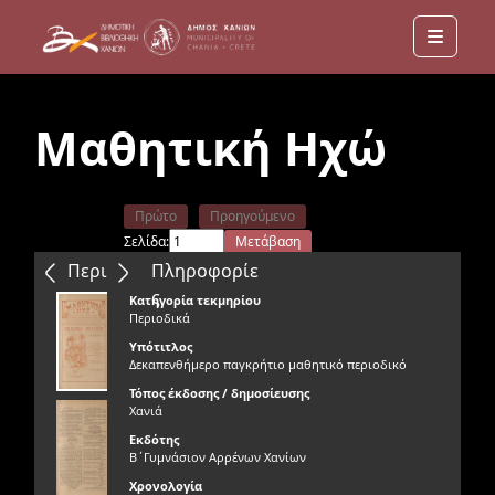
Menu
Μαθητική Ηχώ
Πρώτο
Προηγούμενο
Σελίδα:
Μετάβαση
Επόμενο
Τελευταίο
Περιεχόμενα
Πληροφορίε
ς
Κατηγορία τεκμηρίου
Περιοδικά
Υπότιτλος
Δεκαπενθήμερο παγκρήτιο μαθητικό περιοδικό
Τόπος έκδοσης / δημοσίευσης
Χανιά
Εκδότης
Β΄Γυμνάσιον Αρρένων Χανίων
Χρονολογία