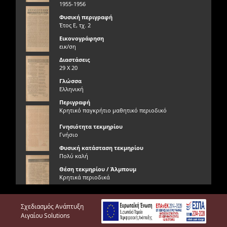
1955-1956
Φυσική περιγραφή
Έτος Ε, τχ. 2
Εικονογράφηση
εικ/ση
Διαστάσεις
29 Χ 20
Γλώσσα
Ελληνική
Περιγραφή
Κρητικό παγκρήτιο μαθητικό περιοδικό
Γνησιότητα τεκμηρίου
Γνήσιο
Φυσική κατάσταση τεκμηρίου
Πολύ καλή
Θέση τεκμηρίου / Άλμπουμ
Κρητικά περιοδικά
Έτος
1955
Σχεδιασμός Ανάπτυξη
Θέματα / λέξεις κλειδιά
Αιγαίου Solutions
25η Μαρτίου, 28η Οκτωβρίου, 2ο Γυμνάσιο Αρρένων