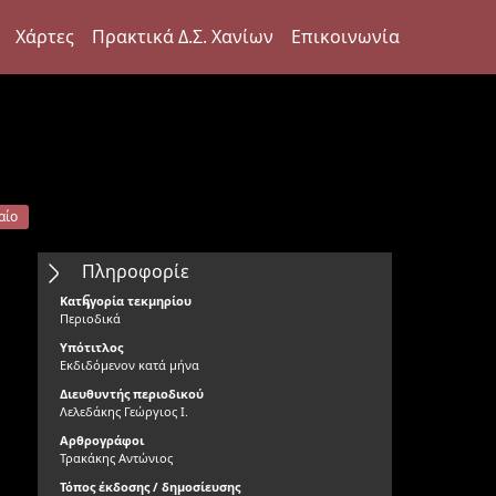
Χάρτες
Πρακτικά Δ.Σ. Χανίων
Επικοινωνία
αίο
Πληροφορίε
ς
Κατηγορία τεκμηρίου
Περιοδικά
Υπότιτλος
Εκδιδόμενον κατά μήνα
Διευθυντής περιοδικού
Λελεδάκης Γεώργιος Ι.
Αρθρογράφοι
Τρακάκης Αντώνιος
Τόπος έκδοσης / δημοσίευσης