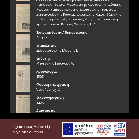
Παπαδάκη Σοφία, Μαϊστράλης Κώστας, Παπαδάκης
Κώστας, Ράμφος Ιωάννης, Σπυριδάκης Γεώργιος,
Στεφανουδάκης Κώστας, Στρατάκης Νίκος, Τζιμάκης
Γ., Τσαντηράκης Α., Τσαπόγας Κ. Γ., Τσατσαρωνάκη-
Χριστοδούλου Κατίνα, Χατζάκης Γ. Λ.
Τόπος έκδοσης / δημοσίευσης
Αθήναι
Επιμελητής
Σκουντριδάκης Μαρνής Ε.
Εκδότης
Μενεγάκης Γεώργιος Α.
Χρονολογία
1958
Φυσική περιγραφή
Έτος 1ον, τχ. 2
Εικονογράφηση
εικ/ση
Διαστάσεις
28 Χ 22
Γλώσσα
Σχεδιασμός Ανάπτυξη
Ελληνική
Αιγαίου Solutions
Περιγραφή