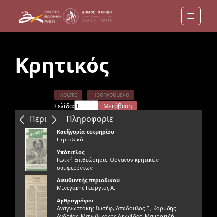
Menu
Κρητικός
Πρώτο
Προηγούμενο
Σελίδα:
Μετάβαση
Επόμενο
Τελευταίο
Περιεχόμενα
Πληροφορίε
ς
Κατηγορία τεκμηρίου
Περιοδικά
Υπότιτλος
Γενική Επιθεώρησις. Όργανον κρητικών
συμφερόντων
Διευθυντής περιοδικού
Μενεγάκης Γεώργιος Α.
Αρθρογράφοι
Αναγνωστάκης Ιωσήφ, Απόδουλος Γ., Καρύδης
Ανδρέας, Μανωλικάκης Λεωνίδας, Μαυροειδή-