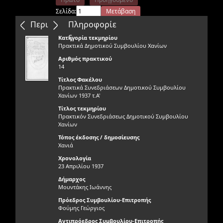
Σελίδα:
Μετάβαση
Επόμενο
Τελευταίο
Περιεχόμενα
Πληροφορίε
ς
Κατηγορία τεκμηρίου
Πρακτικά Δημοτικού Συμβουλίου Χανίων
Αριθμός πρακτικού
14
Τίτλος Φακέλου
Πρακτικά Συνεδριάσεων Δημοτικού Συμβουλίου
Χανίων 1937 τ.Α'
Τίτλος τεκμηρίου
Πρακτικόν Συνεδριάσεως Δημοτικού Συμβουλίου
Χανίων
Τόπος έκδοσης / δημοσίευσης
Χανιά
Χρονολογία
23 Απριλίου 1937
Δήμαρχος
Μουντάκης Ιωάννης
Πρόεδρος Συμβουλίου-Επιτροπής
Φούμης Γεώργιος
Αντιπρόεδρος Συμβουλίου-Επιτροπής