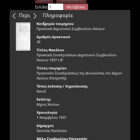
Σελίδα:
Μετάβαση
Επόμενο
Τελευταίο
Περιεχόμενα
Πληροφορίε
ς
Κατηγορία τεκμηρίου
Πρακτικά Δημοτικού Συμβουλίου Χανίων
Αριθμός πρακτικού
39
Τίτλος Φακέλου
Πρακτικά Συνεδριάσεων Δημοτικού Συμβουλίου
Χανίων 1937 τ.Β'
Τίτλος τεκμηρίου
Πρακτικόν Συνεδριάσεως της Διοικούσας τον Δήμον
Χανίων Επιτροπής
Τόπος έκδοσης / δημοσίευσης
Χανιά
Εκδότης
Δήμος Χανίων
Χρονολογία
1 Νοεμβρίου 1937
Δήμαρχος
Σκουλάς Νικόλαος
Μέλη Συμβουλίου-Επιτροπής