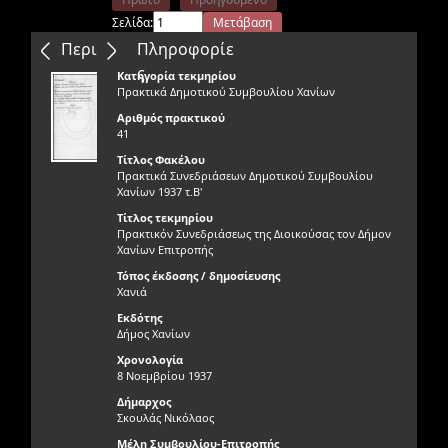
Σελίδα:
Μετάβαση
Επόμενο
Τελευταίο
Περιεχόμενα
Πληροφορίε
ς
Κατηγορία τεκμηρίου
Πρακτικά Δημοτικού Συμβουλίου Χανίων
Αριθμός πρακτικού
41
Τίτλος Φακέλου
Πρακτικά Συνεδριάσεων Δημοτικού Συμβουλίου
Χανίων 1937 τ.Β'
Τίτλος τεκμηρίου
Πρακτικόν Συνεδριάσεως της Διοικούσας τον Δήμον
Χανίων Επιτροπής
Τόπος έκδοσης / δημοσίευσης
Χανιά
Εκδότης
Δήμος Χανίων
Χρονολογία
8 Νοεμβρίου 1937
Δήμαρχος
Σκουλάς Νικόλαος
Μέλη Συμβουλίου-Επιτροπής