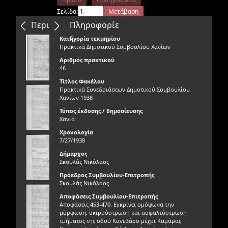
Σελίδα:
Μετάβαση
Επόμενο
Τελευταίο
Περιεχόμενα
Πληροφορίε
ς
Κατηγορία τεκμηρίου
Πρακτικά Δημοτικού Συμβουλίου Χανίων
Αριθμός πρακτικού
46
Τίτλος Φακέλου
Πρακτικά Συνεδριάσεων Δημοτικού Συμβουλίου
Χανίων 1938
Τόπος έκδοσης / δημοσίευσης
Χανιά
Χρονολογία
7/27/1938
Δήμαρχος
Σκουλάς Νικόλαος
Πρόεδρος Συμβουλίου-Επιτροπής
Σκουλάς Νικόλαος
Αποφάσεις Συμβουλίου-Επιτροπής
Αποφάσεις 453-470. Εγκρίνει ομόφωνα την
μόρφωση, σκιρρόστρωση και ασφαλτόστρωση
τμήματος της οδού Κανεβάρο μέχρι Καμάρας