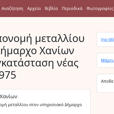
Αναζήτηση
Αρχεία
Βιβλία
Περιοδικά
Φωτογραφίες
πονομή μεταλλίου
(no titl
Δήμαρχο Χανίων
γκατάσταση νέας
Μάρτι
1975
Αποθε
 Χανίων
νομή μεταλλίου στον υπηρεσιακό Δήμαρχο