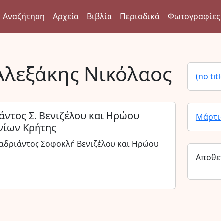
Αναζήτηση
Αρχεία
Βιβλία
Περιοδικά
Φωτογραφίες
Αλεξάκης Νικόλαος
(no titl
άντος Σ. Βενιζέλου και Ηρώου
Μάρτι
νίων Κρήτης
 αδριάντος Σοφοκλή Βενιζέλου και Ηρώου
Αποθε