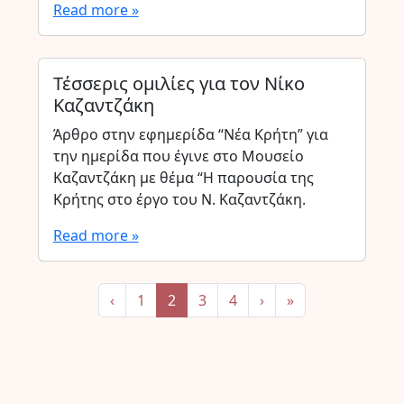
Read more »
Τέσσερις ομιλίες για τον Νίκο
Καζαντζάκη
Άρθρο στην εφημερίδα “Νέα Κρήτη” για
την ημερίδα που έγινε στο Μουσείο
Καζαντζάκη με θέμα “Η παρουσία της
Κρήτης στο έργο του Ν. Καζαντζάκη.
Read more »
Page navigation
Page
Current Page
Page
Page
‹
1
2
3
4
›
»