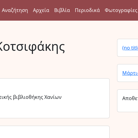
Αναζήτηση
Αρχεία
Βιβλία
Περιοδικά
Φωτογραφίες
Κοτσιφάκης
(no titl
Μάρτι
ικής βιβλιοθήκης Χανίων
Αποθε