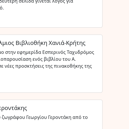
εύτερη σελίδα γίνεται λόγος για
ό.
μιος Βιβλιοθήκη Χανιά-Κρήτης
μο στην εφημερίδα Εσπερινός Ταχυδρόμος
ιοπαρουσίαση ενός βιβλίου του Α.
ε νέες προσκτήσεις της πινακοθήκης της
εροντάκης
ου ζωγράφου Γεωργίου Γεροντάκη από το