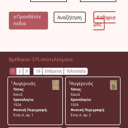
Προσθέστε
Καθαρισ
πεδία
μός
Βρέθηκαν 375 αποτελέσματα
...
1
2
3
19
Επόμενη
Τελευταία
1
2
Αυγερινός
Αυγερινός
Τόπος:
Τόπος:
Χανιά
Χανιά
Χρονολογία:
Χρονολογία:
1924
1924
Φυσική Περιγραφή:
Φυσική Περιγραφή:
Έτος Α, αρ. 1
Έτος Α, αρ. 2