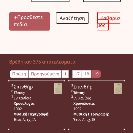
Προσθέστε
Καθαρισ
πεδία
μός
Βρέθηκαν 375 αποτελέσματα
...
Πρώτη
Προηγούμενη
1
17
18
19
3
3
Σπινθήρ
Σπινθήρ
6
6
Τόπος:
Τόπος:
1
2
Εν Χανίοις
Εν Χανίοις
Χρονολογία:
Χρονολογία:
1902
1902
Φυσική Περιγραφή:
Φυσική Περιγραφή:
Έτος Α, τχ. ΙΑ
Έτος Α, τχ. ΙΒ