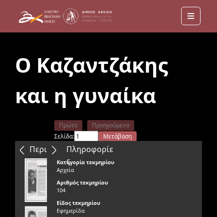
Menu
Ο Καζαντζάκης
και η γυναίκα
Πρώτο
Προηγούμενο
Σελίδα:
Μετάβαση
Επόμενο
Τελευταίο
Περιεχόμενα
Πληροφορίε
ς
Κατηγορία τεκμηρίου
Αρχεία
Αριθμός τεκμηρίου
104
Είδος τεκμηρίου
Εφημερίδα