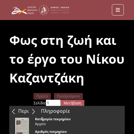
Menu
Φως στη ζωή και
το έργο του Νίκου
Καζαντζάκη
Πρώτο
Προηγούμενο
Σελίδα:
Μετάβαση
Επόμενο
Τελευταίο
Περιεχόμενα
Πληροφορίε
ς
Κατηγορία τεκμηρίου
Αρχεία
Αριθμός τεκμηρίου