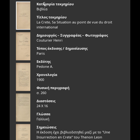
ς
Κατηγορία τεκμηρίου
Βιβλία
Τίτλος τεκμηρίου
La Crete, Sa Situation au point de vue du droit
international
Δημιουργός – Συγγραφέας – Φωτογράφος
Couturier Henri
Τόπος έκδοσης / δημοσίευσης
Paris
Εκδότης
Pedone A.
Χρονολογία
1900
Φυσική περιγραφή
σ. 260
Διαστάσεις
24 Χ 16
Γλώσσα
Γαλλική
Σημειώσεις
Η έκδοση έχει βιβλιοδετηθεί μαζί με το "Une
Insurrection en Crete" του Thenon Leon