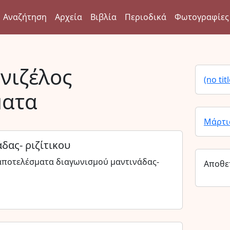
Αναζήτηση
Αρχεία
Βιβλία
Περιοδικά
Φωτογραφίες
νιζέλος
(no titl
ματα
Μάρτι
δας- ριζίτικου
αποτελέσματα διαγωνισμού μαντινάδας-
Αποθε