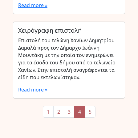
Read more »
Χειρόγραφη επιστολή
Επιστολή του τελώνη Χανίων Δημητρίου
Δαμαλά προς τον Δήμαρχο Ιωάννη
Μουντάκη με την οποία τον ενημερώνει
για τα έσοδα του δήμου από το τελωνείο
Χανίων. Στην επιστολή αναγράφονται τα
είδη που εκτελωνίστηκαν.
Read more »
Page navigation
Page
Page
Page
Current Page
Page
1
2
3
4
5