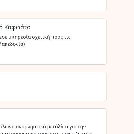
γό Καφφάτο
σε υπηρεσία σχετική προς τις
Μακεδονία)
λωνα αναμνηστικό μετάλλιο για την
ια τη συμμετοχή τους στις μάχες Λεστών,