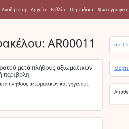
Αναζήτηση
Αρχεία
Βιβλία
Περιοδικά
Φωτογραφίες
φακέλου:
AR00011
(no titl
στρατού μετά πλήθους αξιωματικών
Μάρτι
ή περιβολή
μετά πλήθους αξιωματικών και γηγενούς
Αποθε