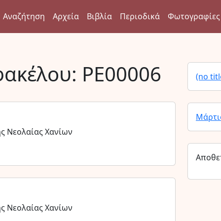
Αναζήτηση
Αρχεία
Βιβλία
Περιοδικά
Φωτογραφίες
φακέλου:
PE00006
(no titl
Μάρτι
ης Νεολαίας Χανίων
Αποθε
ης Νεολαίας Χανίων