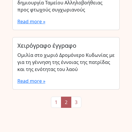
δημιουργία Ταμείου Αλληλοβοήθειας
προς φτωχούς συγχωριανούς
Read more »
Χειρόγραφο έγγραφο
Ομιλία στο χωριό Δρομόνερο Κυδωνίας με
για τη γέννηση της έννοιας της πατρίδας
και της ενότητας του λαού
Read more »
Page navigation
Page
Current Page
Page
1
2
3