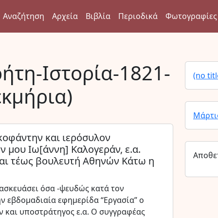
Αναζήτηση
Αρχεία
Βιβλία
Περιοδικά
Φωτογραφίες
ήτη-Ιστορία-1821-
(no titl
εκμήρια)
Μάρτι
κοφάντην και ιερόσυλον
μου Ιω[άννη] Καλογεράν, ε.α.
Αποθε
και τέως βουλευτή Αθηνών Κάτω η
νασκευάσει όσα -ψευδώς κατά τον
ην εβδομαδιαία εφημερίδα “Εργασία” ο
 και υποστράτηγος ε.α. Ο συγγραφέας