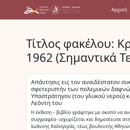
Αρχική
Τίτλος φακέλου:
Κρ
1962 (Σημαντικά Τ
Απάντησις εις τον αναιδέστατον συ
σφετεριστήν των πολεμικών δαφνών 
Υποστράτηγον (του γλυκού νερού) 
Λεόντη του
Η έκθεση – βιβλίο γράφτηκε με σκοπό να α
συγγραφέα- ισχυρίζεται και δημοσίευσε στ
Ιωάννης Καλογεράς, τέως βουλευτής Αθηνών