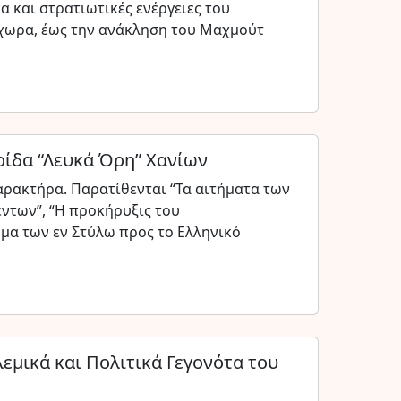
 και στρατιωτικές ενέργειες του
ίχωρα, έως την ανάκληση του Μαχμούτ
ίδα “Λευκά Όρη” Χανίων
ρακτήρα. Παρατίθενται “Τα αιτήματα των
ντων”, “Η προκήρυξις του
μα των εν Στύλω προς το Ελληνικό
εμικά και Πολιτικά Γεγονότα του