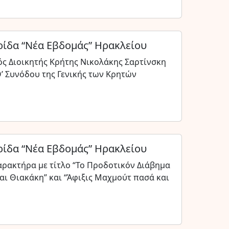
ίδα “Νέα Εβδομάς” Ηρακλείου
ός Διοικητής Κρήτης Νικολάκης Σαρτίνσκη
Θ’ Συνόδου της Γενικής των Κρητών
ίδα “Νέα Εβδομάς” Ηρακλείου
ρακτήρα με τίτλο “Το Προδοτικόν Διάβημα
ι Θιακάκη” και “Άφιξις Μαχμούτ πασά και