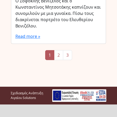
Ο Σοφοκλής Βενιζέλος και ο
Κωνσταντίνος Μητσοτάκης καπνίζουν και
συνομιλούν με μια γυναίκα. Πίσω τους
διακρίνεται πορτρέτο του Ελευθερίου
Βενιζέλου.
Read more »
Page navigation
Current Page
Page
Page
1
2
3
Σχεδιασμός Ανάπτυξη
Αιγαίου Solutions